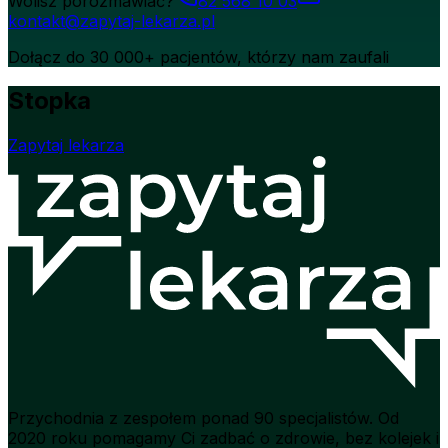
Wolisz porozmawiać?
82 568 10 03
kontakt@zapytaj-lekarza.pl
Dołącz do 30 000+ pacjentów, którzy nam zaufali
Stopka
Zapytaj lekarza
Przychodnia z zespołem ponad 90 specjalistów. Od
2020 roku pomagamy Ci zadbać o zdrowie, bez kolejek i